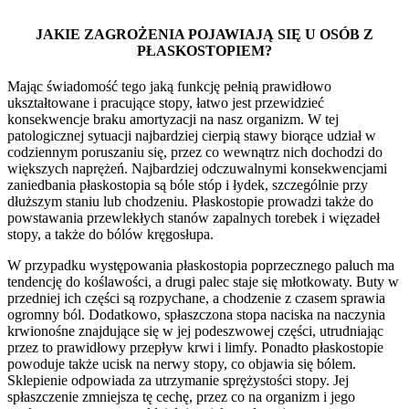
JAKIE ZAGROŻENIA POJAWIAJĄ SIĘ U OSÓB Z
PŁASKOSTOPIEM?
Mając świadomość tego jaką funkcję pełnią prawidłowo
ukształtowane i pracujące stopy, łatwo jest przewidzieć
konsekwencje braku amortyzacji na nasz organizm. W tej
patologicznej sytuacji najbardziej cierpią stawy biorące udział w
codziennym poruszaniu się, przez co wewnątrz nich dochodzi do
większych naprężeń. Najbardziej odczuwalnymi konsekwencjami
zaniedbania płaskostopia są bóle stóp i łydek, szczególnie przy
dłuższym staniu lub chodzeniu. Płaskostopie prowadzi także do
powstawania przewlekłych stanów zapalnych torebek i więzadeł
stopy, a także do bólów kręgosłupa.
W przypadku występowania płaskostopia poprzecznego paluch ma
tendencję do koślawości, a drugi palec staje się młotkowaty. Buty w
przedniej ich części są rozpychane, a chodzenie z czasem sprawia
ogromny ból. Dodatkowo, spłaszczona stopa naciska na naczynia
krwionośne znajdujące się w jej podeszwowej części, utrudniając
przez to prawidłowy przepływ krwi i limfy. Ponadto płaskostopie
powoduje także ucisk na nerwy stopy, co objawia się bólem.
Sklepienie odpowiada za utrzymanie sprężystości stopy. Jej
spłaszczenie zmniejsza tę cechę, przez co na organizm i jego