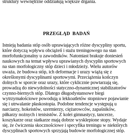
struktury wewnętrzne oddziałują większe drgania.
PRZEGLĄD BADAŃ
Istnieją badania stóp osób uprawiających różne dyscypliny sportu,
które dotyczą wpływu obciążeń i stażu treningowego na stan
morfofunkcjonalny u zawodników. Natomiast brakuje doniesień
naukowych na temat wpływu uprawianych dyscyplin sportowych
na stan morfologiczny stóp dzieci i młodzieży. Wielu autorów
uważa, że budowa stóp, ich deformacje i urazy wiążą się z
określonymi dyscyplinami sportowymi. Przeciążenia kończyn
dolnych w sporcie oraz urazy, które cyklicznie powtarzają się,
prowadzą do niewydolności statyczno-dynamicznej stabilizatorów
czynno-biernych stóp. Dlatego długodystansowe biegi
wytrzymałościowe powodują u lekkoatletów stopniowe pojawianie
się i utrwalanie płaskostopia. Podobne tendencje występują u
narciarzy, hokeistów, szermierzy, ciężarowców, zapaśników,
piłkarzy nożnych i tenisistów. Z kolei gimnastycy, tancerze,
koszykarze oraz siatkarze mają dobrze wysklepione stopy. Wydaje
się, że ćwiczenia skocznościowe i specyfika treningu w niektórych
dyscyplinach sportowych sprzyjają budowie morfologicznej stóp.