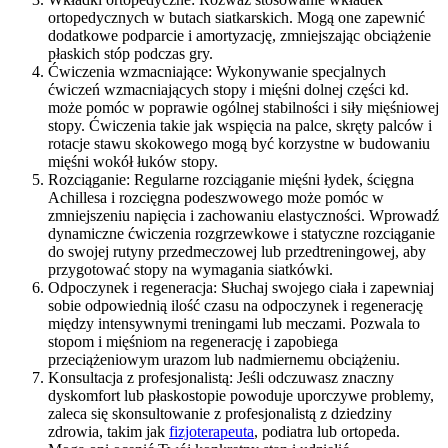
ortopedycznych w butach siatkarskich. Mogą one zapewnić
dodatkowe podparcie i amortyzację, zmniejszając obciążenie
płaskich stóp podczas gry.
Ćwiczenia wzmacniające: Wykonywanie specjalnych
ćwiczeń wzmacniających stopy i mięśni dolnej części kd.
może pomóc w poprawie ogólnej stabilności i siły mięśniowej
stopy. Ćwiczenia takie jak wspięcia na palce, skręty palców i
rotacje stawu skokowego mogą być korzystne w budowaniu
mięśni wokół łuków stopy.
Rozciąganie: Regularne rozciąganie mięśni łydek, ścięgna
Achillesa i rozcięgna podeszwowego może pomóc w
zmniejszeniu napięcia i zachowaniu elastyczności. Wprowadź
dynamiczne ćwiczenia rozgrzewkowe i statyczne rozciąganie
do swojej rutyny przedmeczowej lub przedtreningowej, aby
przygotować stopy na wymagania siatkówki.
Odpoczynek i regeneracja: Słuchaj swojego ciała i zapewniaj
sobie odpowiednią ilość czasu na odpoczynek i regenerację
między intensywnymi treningami lub meczami. Pozwala to
stopom i mięśniom na regenerację i zapobiega
przeciążeniowym urazom lub nadmiernemu obciążeniu.
Konsultacja z profesjonalistą: Jeśli odczuwasz znaczny
dyskomfort lub płaskostopie powoduje uporczywe problemy,
zaleca się skonsultowanie z profesjonalistą z dziedziny
zdrowia, takim jak
fizjoterapeuta
, podiatra lub ortopeda.