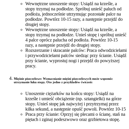
Wewnętrzne unoszenie stopy: Usiądź na krześle, a
stopy trzymaj na podłodze. Spróbuj unieść paluch od
podłoża, jednocześnie utrzymując pozostałe palce na
podłodze. Powtórz 10-15 razy, a następnie przejdź do
drugiej stopy.
Wewnętrzne unoszenie stopy: Usiądź na krześle, a
stopy trzymaj na podłodze. Unieś stopę i spróbuj unieść
4 palce oprócz palucha od podłoża. Powtórz 10-15
razy, a następnie przejdź do drugiej stopy.
Rozszerzanie i skracanie palców: Praca odwodzicielami
i przywodzicielami palców siedząc przy ścianie. Usiądź
przy ścianie, wyprostuj nogi i przejdź do powyższej
pracy.
Mięśnie piszczelowe: Wzmacnianie mięśni piszczelowych może wspomóc
utrzymanie łuku stopy. Oto jedno z przykładów ćwiczeń:
Unoszenie ciężarków na końcu stopy: Usiądź na
krześle i umieść obciążenie (np. sztangielki) na górze
stopy. Unieś stopę jak najwyżej i przytrzymaj przez
kilka sekund, a następnie opuść powoli. Powtórz 10-15
Praca przy ścianie: Oprzyj się plecami o ścianę, stań na
piętach i zginaj podeszwowo oraz grzbietowa stopę.