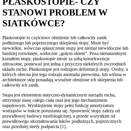
PŁASKOSTOPIE- CZY
STANOWI PROBLEM W
SIATKÓWCE?
Płaskostopie to częściowe obniżenie lub całkowity zanik
podłużnego lub poprzecznego sklepienia stopy. Może być
niewielkie, wówczas spłaszczenie stopy jest niemal niewidoczne lub
bardziej rozwinięte, widoczne „gołym okiem”. Poza nienaturalnym
kształtem stopy, płaskostopie niesie za sobą konsekwencje
zdrowotne, ponieważ jest jedną z przyczyn niektórych zwyrodnień
układu ruchu. Płaskostopie jest rodzajem deformacji stopy. Osoby, u
których obecna jest tego rodzaju anomalia pierwotna, lub wtórna w
architekturze stóp posiadają wyraźnie obniżone ich sklepienia lub
całkowity ich zanik.
Stopa jest elementem statyczno-dynamicznym narządu ruchu,
utrzymuje masę całego ciała oraz jest jego mechanizmem
napędowym. Wysklepienie stopy pełni funkcję amortyzatora
wstrząsów w trakcie poruszania się. Sprawność stopy zależy od
prawidłowej budowy morfologicznej, a przede wszystkim od
prawidłowego ukształtowania łuków podłużnych, poprzecznych
oraz przedniej strefy podparcia [1].