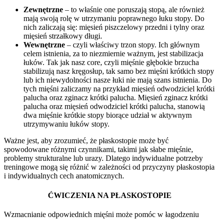
Zewnętrzne
– to właśnie one poruszają stopą, ale również
mają swoją rolę w utrzymaniu poprawnego łuku stopy. Do
nich zaliczają się: mięsień piszczelowy przedni i tylny oraz
mięsień strzałkowy długi.
Wewnętrzne
– czyli właściwy trzon stopy. Ich głównym
celem istnienia, za to niezmiernie ważnym, jest stabilizacja
łuków. Tak jak nasz core, czyli mięśnie głębokie brzucha
stabilizują nasz kręgosłup, tak samo bez mięśni krótkich stopy
lub ich niewydolności nasze łuki nie mają szans istnienia. Do
tych mięśni zaliczamy na przykład mięsień odwodziciel krótki
palucha oraz zginacz krótki palucha. Mięsień zginacz krótki
palucha oraz mięsień odwodziciel krótki palucha, stanowią
dwa mięśnie krótkie stopy biorące udział w aktywnym
utrzymywaniu łuków stopy.
Ważne jest, aby zrozumieć, że płaskostopie może być
spowodowane różnymi czynnikami, takimi jak słabe mięśnie,
problemy strukturalne lub urazy. Dlatego indywidualne potrzeby
treningowe mogą się różnić w zależności od przyczyny płaskostopia
i indywidualnych cech anatomicznych.
ĆWICZENIA NA PŁASKOSTOPIE
Wzmacnianie odpowiednich mięśni może pomóc w łagodzeniu