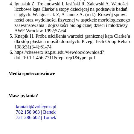
Ignasiak Z, Trojanowski I, Jasiński R. Zalewski A. Wartości
liczbowe kąta Clarke’a stopy dziecięcej na podstawie badań
ciągłych. W: Ignasiak Z, A Janusz A. (red.). Rozwój spraw-
ności oraz wydolności fizycznej w aspekcie morfologicznego
zaawansowania i dojrzałości biologicznej dzieci i młodzieży.
AWF Wrocław 1992;57-64.
Knapik H. Próba uściślenia wartości granicznej kąta Clarke’a
dla stóp płaskich u osób dorosłych. Przegl Tech Ortop Rehab
1983;31(3-4):61-74
https://citeseerx.ist.psu.edu/viewdoc/download?
doi=10.1.1.456.7711&rep=rep1&type=pdf
Media społecznościowe
Masz pytania?
kontakt@volleyms.pl
782 158 963 | Bartek
721 286 602 | Tomek