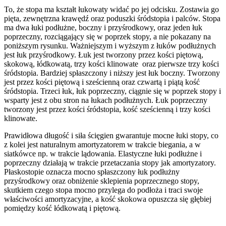
To, że stopa ma kształt łukowaty widać po jej odcisku. Zostawia go
pięta, zewnętrzna krawędź oraz poduszki śródstopia i palców. Stopa
ma dwa łuki podłużne, boczny i przyśrodkowy, oraz jeden łuk
poprzeczny, rozciągający się w poprzek stopy, a nie pokazany na
poniższym rysunku. Ważniejszym i wyższym z łuków podłużnych
jest łuk przyśrodkowy. Łuk jest tworzony przez kości piętową,
skokową, łódkowatą, trzy kości klinowate oraz pierwsze trzy kości
śródstopia. Bardziej spłaszczony i niższy jest łuk boczny. Tworzony
jest przez kości piętową i sześcienną oraz czwartą i piątą kość
śródstopia. Trzeci łuk, łuk poprzeczny, ciągnie się w poprzek stopy i
wsparty jest z obu stron na łukach podłużnych. Łuk poprzeczny
tworzony jest przez kości śródstopia, kość sześcienną i trzy kości
klinowate.
Prawidłowa długość i siła ścięgien gwarantuje mocne łuki stopy, co
z kolei jest naturalnym amortyzatorem w trakcie biegania, a w
siatkówce np. w trakcie lądowania. Elastyczne łuki podłużne i
poprzeczny działają w trakcie przetaczania stopy jak amortyzatory.
Płaskostopie oznacza mocno spłaszczony łuk podłużny
przyśrodkowy oraz obniżenie sklepienia poprzecznego stopy,
skutkiem czego stopa mocno przylega do podłoża i traci swoje
właściwości amortyzacyjne, a kość skokowa opuszcza się głębiej
pomiędzy kość łódkowatą i piętową.