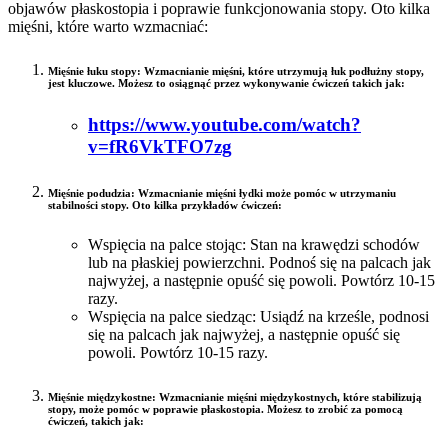
objawów płaskostopia i poprawie funkcjonowania stopy. Oto kilka
mięśni, które warto wzmacniać:
Mięśnie łuku stopy: Wzmacnianie mięśni, które utrzymują łuk podłużny stopy,
jest kluczowe. Możesz to osiągnąć przez wykonywanie ćwiczeń takich jak:
https://www.youtube.com/watch?
v=fR6VkTFO7zg
Mięśnie podudzia: Wzmacnianie mięśni łydki może pomóc w utrzymaniu
stabilności stopy. Oto kilka przykładów ćwiczeń:
Wspięcia na palce stojąc: Stan na krawędzi schodów
lub na płaskiej powierzchni. Podnoś się na palcach jak
najwyżej, a następnie opuść się powoli. Powtórz 10-15
razy.
Wspięcia na palce siedząc: Usiądź na krześle, podnosi
się na palcach jak najwyżej, a następnie opuść się
powoli. Powtórz 10-15 razy.
Mięśnie międzykostne: Wzmacnianie mięśni międzykostnych, które stabilizują
stopy, może pomóc w poprawie płaskostopia. Możesz to zrobić za pomocą
ćwiczeń, takich jak: