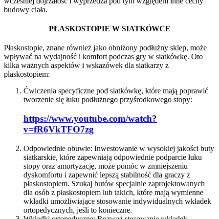
wcześniej dojrzałość i wyprzedza pod tym względem inne cechy
budowy ciała.
PŁASKOSTOPIE W SIATKÓWCE
Płaskostopie, znane również jako obniżony podłużny sklep, może
wpływać na wydajność i komfort podczas gry w siatkówkę. Oto
kilka ważnych aspektów i wskazówek dla siatkarzy z
płaskostopiem:
Ćwiczenia specyficzne pod siatkówkę, które mają poprawić
tworzenie się łuku podłużnego przyśrodkowego stopy:
https://www.youtube.com/watch?
v=fR6VkTFO7zg
Odpowiednie obuwie: Inwestowanie w wysokiej jakości buty
siatkarskie, które zapewniają odpowiednie podparcie łuku
stopy oraz amortyzację, może pomóc w zmniejszeniu
dyskomfortu i zapewnić lepszą stabilność dla graczy z
płaskostopiem. Szukaj butów specjalnie zaprojektowanych
dla osób z płaskostopiem lub takich, które mają wymienne
wkładki umożliwiające stosowanie indywidualnych wkładek
ortopedycznych, jeśli to konieczne.
Wkładki ortopedyczne: Rozważ stosowanie wkładek