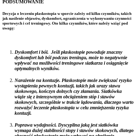
PODSUMOWANIE
Decyzja o leczeniu płaskostopia w sporcie zależy od kilku czynników, takich
jak nasilenie objawów, dyskomfort, ograniczenia w wykonywaniu czynności
sportowych i cel treningowy. Oto kilka czynników, które należy wziąć pod
uwagę:
Dyskomfort i ból. Jeśli płaskostopie powoduje znaczny
dyskomfort lub ból podczas treningu, może to negatywnie
wpływać na możliwości treningowe siatkarza i osiągnięcie
optymalnych wyników.
Narażenie na kontuzje. Płaskostopie może zwiększać ryzyko
wystąpienia pewnych kontuzji, takich jak urazy stawu
skokowego, kończyn dolnych czy złamania. Siatkówka
wiąże się z intensywnym obciążeniem stóp i stawów
skokowych, szczególnie w trakcie lądowania, dlaczego warto
rozważyć leczenie płaskostopia w celu zmniejszenia ryzyka
kontuzji.
Poprawa wydajności. Dyscyplina jaką jest siatkówka
wymaga dużej stabilności stopy i stawów skokowych, dlatego
obecność płaskostopia może wpływać na obniżenie