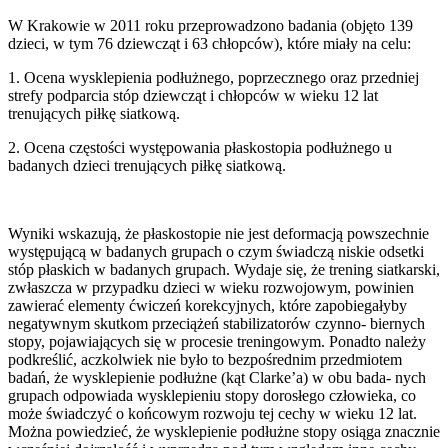
W Krakowie w 2011 roku przeprowadzono badania (objęto 139
dzieci, w tym 76 dziewcząt i 63 chłopców), które miały na celu:
1. Ocena wysklepienia podłużnego, poprzecznego oraz przedniej
strefy podparcia stóp dziewcząt i chłopców w wieku 12 lat
trenujących piłkę siatkową.
2. Ocena częstości występowania płaskostopia podłużnego u
badanych dzieci trenujących piłkę siatkową.
Wyniki wskazują, że płaskostopie nie jest deformacją powszechnie
występującą w badanych grupach o czym świadczą niskie odsetki
stóp płaskich w badanych grupach. Wydaje się, że trening siatkarski,
zwłaszcza w przypadku dzieci w wieku rozwojowym, powinien
zawierać elementy ćwiczeń korekcyjnych, które zapobiegałyby
negatywnym skutkom przeciążeń stabilizatorów czynno- biernych
stopy, pojawiających się w procesie treningowym. Ponadto należy
podkreślić, aczkolwiek nie było to bezpośrednim przedmiotem
badań, że wysklepienie podłużne (kąt Clarke’a) w obu bada- nych
grupach odpowiada wysklepieniu stopy dorosłego człowieka, co
może świadczyć o końcowym rozwoju tej cechy w wieku 12 lat.
Można powiedzieć, że wysklepienie podłużne stopy osiąga znacznie