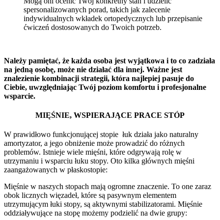
Mogą oni ocenić Twój konkretny stan i udzielić
spersonalizowanych porad, takich jak zalecenie
indywidualnych wkładek ortopedycznych lub przepisanie
ćwiczeń dostosowanych do Twoich potrzeb.
Należy pamiętać, że każda osoba jest wyjątkowa i to co zadziała
na jedną osobę, może nie działać dla innej. Ważne jest
znalezienie kombinacji strategii, która najlepiej pasuje do
Ciebie, uwzględniając Twój poziom komfortu i profesjonalne
wsparcie.
MIĘŚNIE, WSPIERAJĄCE PRACE STÓP
W prawidłowo funkcjonującej stopie łuk działa jako naturalny
amortyzator, a jego obniżenie może prowadzić do różnych
problemów. Istnieje wiele mięśni, które odgrywają rolę w
utrzymaniu i wsparciu łuku stopy. Oto kilka głównych mięśni
zaangażowanych w płaskostopie:
Mięśnie w naszych stopach mają ogromne znaczenie. To one zaraz
obok licznych więzadeł, które są pasywnym elementem
utrzymującym łuki stopy, są aktywnymi stabilizatorami. Mięśnie
oddziaływujące na stopę możemy podzielić na dwie grupy: