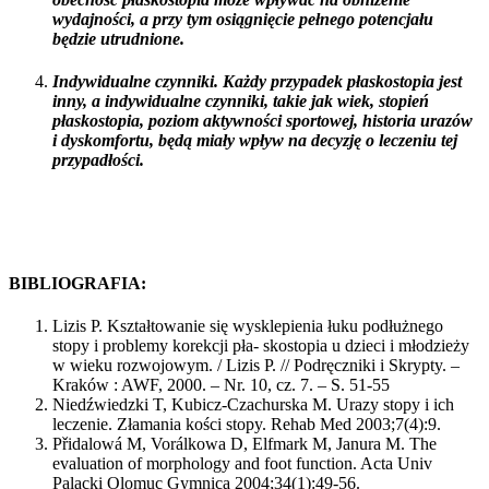
wydajności, a przy tym osiągnięcie pełnego potencjału
będzie utrudnione.
Indywidualne czynniki. Każdy przypadek płaskostopia jest
inny, a indywidualne czynniki, takie jak wiek, stopień
płaskostopia, poziom aktywności sportowej, historia urazów
i dyskomfortu, będą miały wpływ na decyzję o leczeniu tej
przypadłości.
BIBLIOGRAFIA:
Lizis P. Kształtowanie się wysklepienia łuku podłużnego
stopy i problemy korekcji pła- skostopia u dzieci i młodzieży
w wieku rozwojowym. / Lizis P. // Podręczniki i Skrypty. –
Kraków : AWF, 2000. – Nr. 10, cz. 7. – S. 51-55
Niedźwiedzki T, Kubicz-Czachurska M. Urazy stopy i ich
leczenie. Złamania kości stopy. Rehab Med 2003;7(4):9.
Přidalowá M, Vorálkowa D, Elfmark M, Janura M. The
evaluation of morphology and foot function. Acta Univ
Palacki Olomuc Gymnica 2004;34(1):49-56.